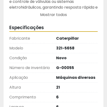
e controle de válvulas ou sistemas 
eletrohidráulicos, garantindo resposta rápida e 
confiável em circuitos de controle.
Mostrar todos
Aplicação:
 Empregada em equipamentos Caterpillar 
Especificações
para controle de sistemas hidráulicos e 
eletromecânicos, essencial para operações 
Fabricante
Caterpillar
precisas em máquinas pesadas.
Modelo
321-5658
Peça Original.
Condição
Novo
Número de inventário
G-00055
Aplicação
Máquinas diversas
Altura
21
Comprimento
6
Largura
6