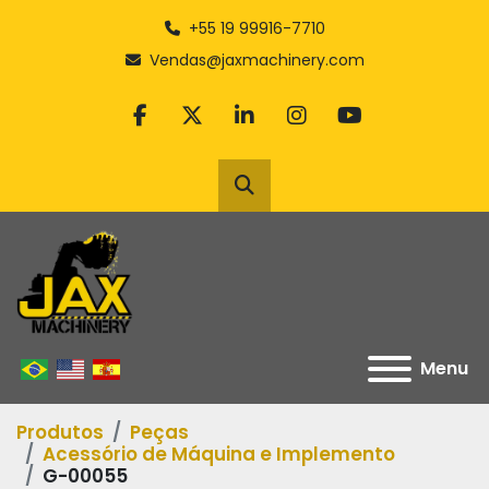
+55 19 99916-7710
Vendas@jaxmachinery.com
facebook
twitter
linkedin
instagram
youtube
Pesquisar
Menu
Produtos
Peças
Acessório de Máquina e Implemento
G-00055