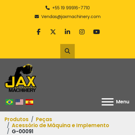
+55 19 99916-7710
Vendas@jaxmachinery.com
facebook
twitter
linkedin
instagram
youtube
Pesquisar
Menu
Produtos
Peças
Acessório de Máquina e Implemento
G-00091