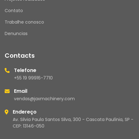
Contato
ATENDIMENTO
Nosso horário de atendimento é de segunda a 
Trabalhe conosco
sexta, das 08h00 às 17h30.
Denuncias
Mensagens enviadas fora desse horário serão 
respondidas no próximo dia útil.
Contacts
Telefone
JAX MACHINERY – Brasil
+55 19 99916-7710
Compromisso com qualidade e atendimento 
de excelência.
Email
vendas@jaxmachinery.com
Endereço
Av. Silvia Paula Santos Silva, 300 - Cascata Paulínia, SP -
CEP: 13146-050