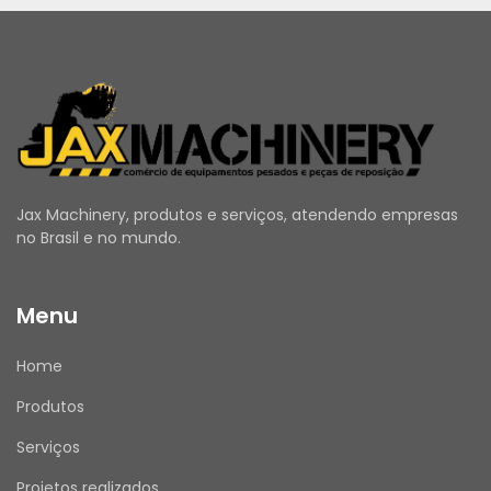
orientações do fabricante.
ANTES DE COMPRAR
Utilize o campo de Perguntas e Respostas 
para esclarecer todas as suas dúvidas.
Verifique se seus dados de entrega e cadastro 
Jax Machinery, produtos e serviços, atendendo empresas
estão atualizados.
no Brasil e no mundo.
Emitimos Nota Fiscal para todas as vendas.
Menu
APÓS A COMPRA
Home
Assim que receber o produto, por favor, avalie 
Produtos
sua experiência de compra conosco. Sua 
opinião é muito importante!
Serviços
Projetos realizados