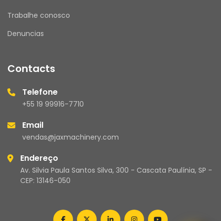
Trabalhe conosco
ATENDIMENTO
Denuncias
Nosso horário de atendimento é de segunda a 
sexta, das 08h00 às 17h30.
Mensagens enviadas fora desse horário serão 
Contacts
respondidas no próximo dia útil.
Telefone
+55 19 99916-7710
JAX MACHINERY – Brasil
Email
Compromisso com qualidade e atendimento 
vendas@jaxmachinery.com
de excelência.
Endereço
Av. Silvia Paula Santos Silva, 300 - Cascata Paulínia, SP -
CEP: 13146-050