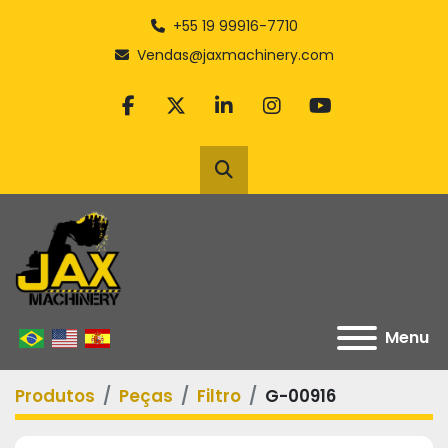
+55 19 99916-7710
Vendas@jaxmachinery.com
facebook
twitter
linkedin
instagram
youtube
Pesquisar
Menu
Produtos
Peças
Filtro
G-00916