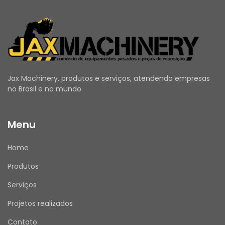
orientações do fabricante.
ANTES DE COMPRAR
Utilize o campo de Perguntas e Respostas 
Jax Machinery, produtos e serviços, atendendo empresas
para esclarecer todas as suas dúvidas.
no Brasil e no mundo.
Verifique se seus dados de entrega e cadastro 
estão atualizados.
Emitimos Nota Fiscal para todas as vendas.
Menu
Home
Produtos
APÓS A COMPRA
Assim que receber o produto, por favor, avalie 
Serviços
sua experiência de compra conosco. Sua 
Projetos realizados
opinião é muito importante!
Contato