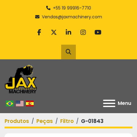
+55 19 99916-7710
Vendas@jaxmachinery.com
facebook
twitter
linkedin
instagram
youtube
Pesquisar
Menu
Produtos
Peças
Filtro
G-01843