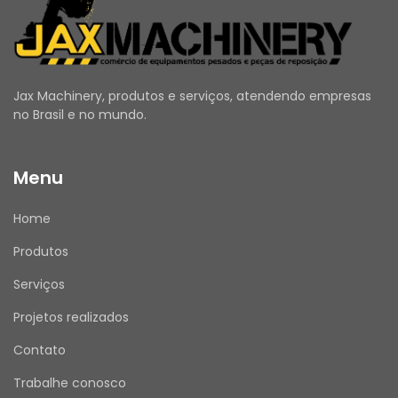
ATENDIMENTO
 Nosso horário de atendimento é de segunda a 
sexta, das 08h00 às 17h30. Mensagens 
enviadas fora desse horário serão respondidas 
no próximo dia útil.
Jax Machinery, produtos e serviços, atendendo empresas
no Brasil e no mundo.
JAX MACHINERY – Brasil
 Compromisso com qualidade e atendimento 
Menu
de excelência.
Home
Produtos
Serviços
Projetos realizados
Contato
Trabalhe conosco