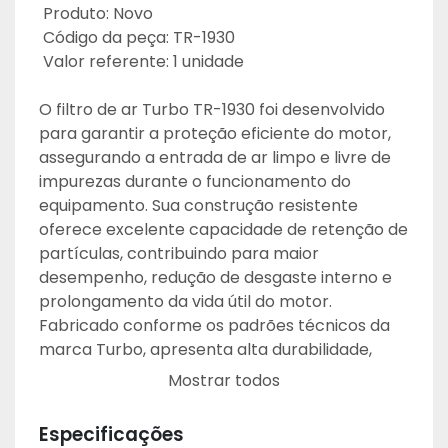
 Produto: Novo
 Código da peça: TR-1930
 Valor referente: 1 unidade
O filtro de ar Turbo TR-1930 foi desenvolvido 
para garantir a proteção eficiente do motor, 
assegurando a entrada de ar limpo e livre de 
impurezas durante o funcionamento do 
equipamento. Sua construção resistente 
oferece excelente capacidade de retenção de 
partículas, contribuindo para maior 
desempenho, redução de desgaste interno e 
prolongamento da vida útil do motor. 
Fabricado conforme os padrões técnicos da 
marca Turbo, apresenta alta durabilidade, 
eficiência de filtragem e compatibilidade ideal 
Mostrar todos
com sistemas que utilizam este código 
específico, mantendo a performance e a 
Especificações
segurança operacional do conjunto.