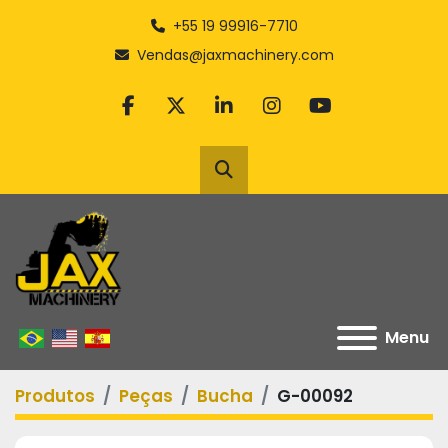
+55 19 99916-7710
Vendas@jaxmachinery.com
facebook
twitter
linkedin
instagram
youtube
Pesquisar
Menu
Produtos
Peças
Bucha
G-00092