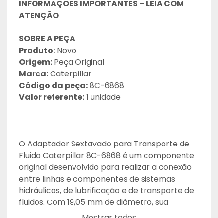
INFORMAÇÕES IMPORTANTES – LEIA COM 
ATENÇÃO
SOBRE A PEÇA
Produto:
 Novo
Origem:
 Peça Original
Marca:
 Caterpillar
Código da peça:
 8C-6868
Valor referente:
 1 unidade
O Adaptador Sextavado para Transporte de 
Fluido Caterpillar 8C-6868 é um componente 
original desenvolvido para realizar a conexão 
entre linhas e componentes de sistemas 
hidráulicos, de lubrificação e de transporte de 
fluidos. Com 19,05 mm de diâmetro, sua 
principal função é proporcionar uma conexão 
Mostrar todos