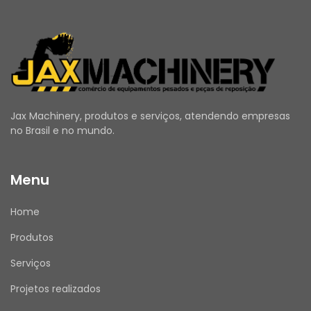
Atenção: Recomendamos que a instalação e 
substituição sejam realizadas por um 
profissional qualificado, seguindo as 
orientações do fabricante.
Jax Machinery, produtos e serviços, atendendo empresas
no Brasil e no mundo.
MODELOS COMPATÍVEIS PARA O NÚMERO DE 
PEÇA 8C-6868:
Motores a Petróleo: C15 e 3512C.
Menu
Porta-Ferramentas Integrados: IT38H.
Mesas de Asfalto: 8 FT, 8-16B, 10 FT, 10-20B, 10-
Home
20WB e 10B.
Motoniveladoras: 14, 14M, 14M-3, 14M3, 16M, 24H 
Produtos
e 24M.
Serviços
Tratores de Esteiras: D1, D2, D3, D3G, D3K LGP, 
D3K XL, D3K2 LGP, D3K2 XL, D4G, D4K LGP, D4K 
Projetos realizados
XL, D4K2 LGP, D4K2 XL, D5G, D5K LGP, D5K XL, 