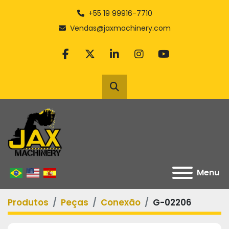
+55 19 99916-7710
Vendas@jaxmachinery.com
facebook
twitter
linkedin
instagram
youtube
Pesquisar
Menu
Produtos
Peças
Conexão
G-02206