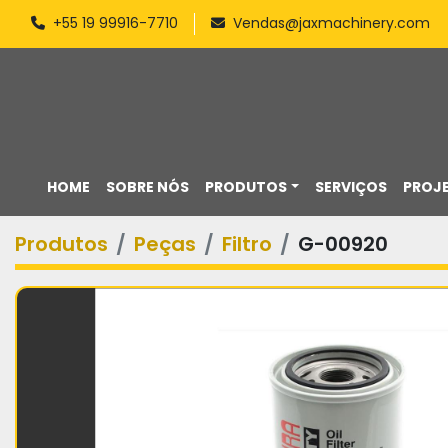
+55 19 99916-7710
Vendas@jaxmachinery.com
HOME
SOBRE NÓS
PRODUTOS
SERVIÇOS
PROJ
Produtos
Peças
Filtro
G-00920