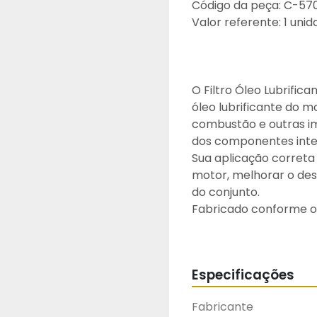
Código da peça: C-57
Valor referente: 1 uni
O Filtro Óleo Lubrific
óleo lubrificante do m
combustão e outras i
dos componentes inte
Sua aplicação correta 
motor, melhorar o des
do conjunto.
Fabricado conforme os
capacidade de retenç
confiável para motore
Atenção: Recomenda-se
Especificações
plano de manutenção 
Fabricante