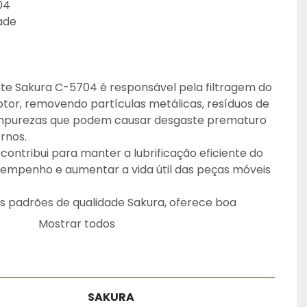
04
dade
ante Sakura C-5704 é responsável pela filtragem do 
otor, removendo partículas metálicas, resíduos de 
mpurezas que podem causar desgaste prematuro 
rnos.
contribui para manter a lubrificação eficiente do 
empenho e aumentar a vida útil das peças móveis 
 padrões de qualidade Sakura, oferece boa 
ão de contaminantes, durabilidade e desempenho 
Mostrar todos
s utilizados em veículos e equipamentos diversos.
 que a substituição seja realizada conforme o 
do veículo ou equipamento.
SAKURA