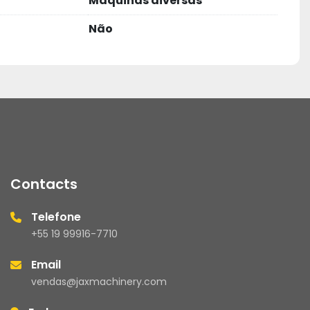
Máquinas diversas
Não
Contacts
Telefone
+55 19 99916-7710
Email
vendas@jaxmachinery.com