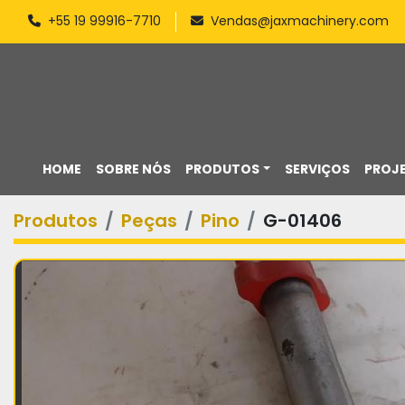
+55 19 99916-7710
Vendas@jaxmachinery.com
HOME
SOBRE NÓS
PRODUTOS
SERVIÇOS
PROJ
Produtos
Peças
Pino
G-01406