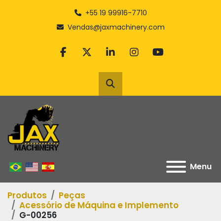
+55 19 99916-7710
Vendas@jaxmachinery.com
facebook
twitter
linkedin
instagram
youtube
Pesquisar
Menu
Produtos
Peças
Acessório de Máquina e Implemento
G-00256