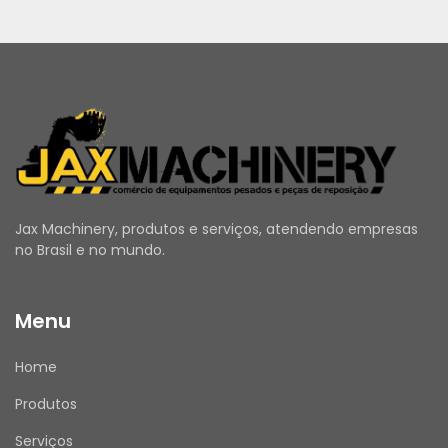
desgaste, deformações, agentes químicos e 
variações térmicas, sendo indicada para 
aplicações em motores industriais, grupos 
geradores e equipamentos compactos da 
linha Caterpillar.
Entre suas principais características 
destacam-se a elevada capacidade de 
vedação, excelente resistência mecânica e 
química, alta durabilidade, encaixe preciso, 
Jax Machinery, produtos e serviços, atendendo empresas
fácil instalação e total compatibilidade com os 
no Brasil e no mundo.
padrões de engenharia Caterpillar.
Quando a junta apresenta desgaste, 
ressecamento, deformações ou danos, podem 
Menu
ocorrer vazamentos de fluidos, perda de 
pressão, entrada de contaminantes e 
Home
comprometimento do desempenho do 
Produtos
sistema. Recomenda-se sua inspeção durante 
as manutenções preventivas e substituição 
Serviços