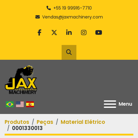
+55 19 99916-7710
Vendas@jaxmachinery.com
facebook
twitter
linkedin
instagram
youtube
Pesquisar
Menu
Produtos
Peças
Material Elétrico
0001330013