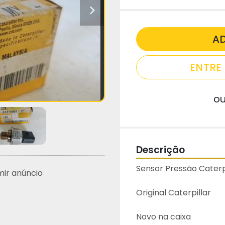
A
ENTR
o
Descrição
Sensor Pressão Caterp
mir anúncio
Original Caterpillar
Novo na caixa