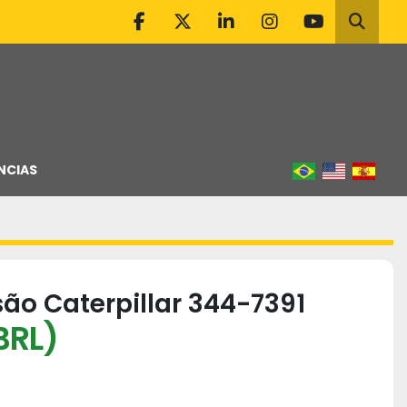
facebook
twitter
linkedin
instagram
youtube
Pesqu
NCIAS
ão Caterpillar 344-7391
BRL)