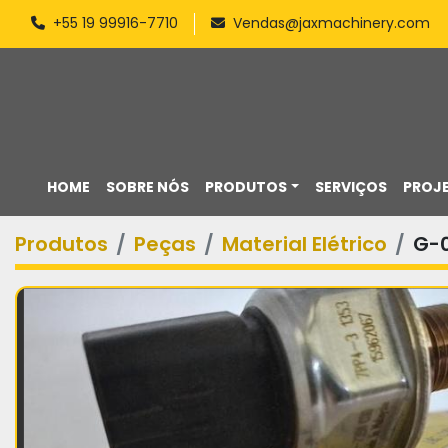
+55 19 99916-7710
Vendas@jaxmachinery.com
HOME
SOBRE NÓS
PRODUTOS
SERVIÇOS
PROJ
Produtos
Peças
Material Elétrico
G-