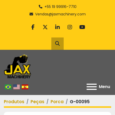
+55 19 99916-7710
Vendas@jaxmachinery.com
facebook
twitter
linkedin
instagram
youtube
Pesquisar
Menu
Produtos
Peças
Porca
G-00095