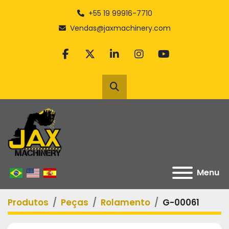
+55 19 99916-7710
Vendas@jaxmachinery.com
facebook
twitter
linkedin
instagram
youtube
Pesquisar
Menu
Produtos
Peças
Rolamento
G-00061