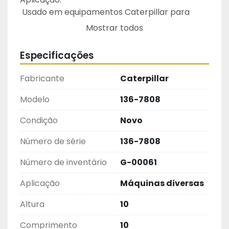
 Usado em equipamentos Caterpillar para 
garantir movimento suave e durabilidade em 
Mostrar todos
pontos de articulação ou rotação, como 
braços, articulações ou eixos, aumentando a 
Especificações
eficiência e vida útil das máquinas.
Fabricante
Caterpillar
Peça Original
Modelo
136-7808
Condição
Novo
Número de série
136-7808
Número de inventário
G-00061
Aplicação
Máquinas diversas
Altura
10
Comprimento
10