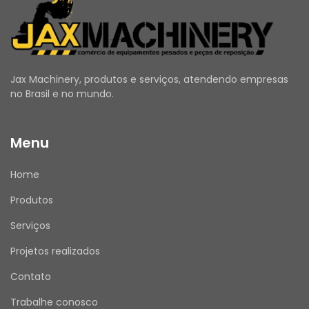
Modelos Compatíveis para o número de 
Jax Machinery, produtos e serviços, atendendo empresas
peça 203-2389:
no Brasil e no mundo.
Motoniveladoras:
 12H, 120H, 143H, 135H, 160K, 
140K, 160H, 120K, 140H, 163H, 14H, 120K 2, 16H
Grupos Geradores:
 C175-16, 3516C
Menu
Home
ANTES DE COMPRAR
Produtos
Utilize o campo de Perguntas e Respostas 
Serviços
para esclarecer todas as suas dúvidas.
Verifique se seus dados de entrega e cadastro 
Projetos realizados
estão atualizados.
Contato
Emitimos Nota Fiscal para todas as vendas.
Trabalhe conosco