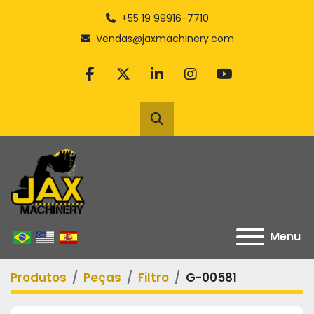
+55 19 99916-7710
Vendas@jaxmachinery.com
facebook
twitter
linkedin
instagram
youtube
Pesquisar
Menu
Produtos
Peças
Filtro
G-00581