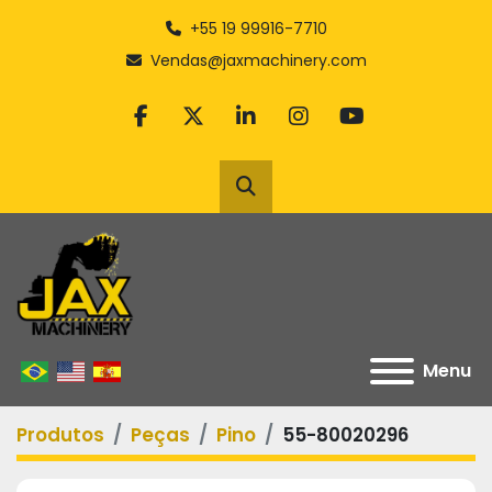
+55 19 99916-7710
Vendas@jaxmachinery.com
facebook
twitter
linkedin
instagram
youtube
Pesquisar
Menu
Produtos
Peças
Pino
55-80020296