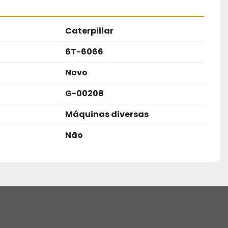
Caterpillar
6T-6066
Novo
G-00208
Máquinas diversas
Não