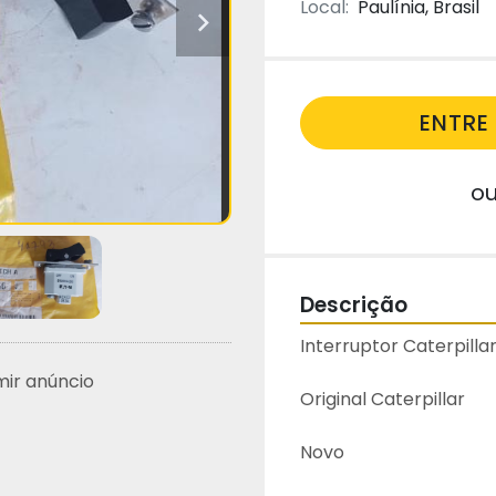
Local:
Paulínia, Brasil
ENTR
o
Descrição
Interruptor Caterpill
mir anúncio
Original Caterpillar
Novo