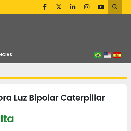
facebook
twitter
linkedin
instagram
youtube
Pesqu
NCIAS
ra Luz Bipolar Caterpillar
lta