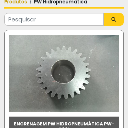
Produtos
PW Hidropneumática
Categoria
Fabricante
Modelo
ENGRENAGEM PW HIDROPNEUMÁTICA PW-