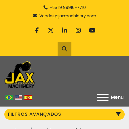
+55 19 99916-7710
Vendas@jaxmachinery.com
facebook
twitter
linkedin
instagram
youtube
Pesquisar
Menu
FILTROS AVANÇADOS